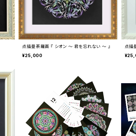
点描曼荼羅画 『 シオン ～ 君を忘れない ～ 』
点描曼
¥25,000
¥25