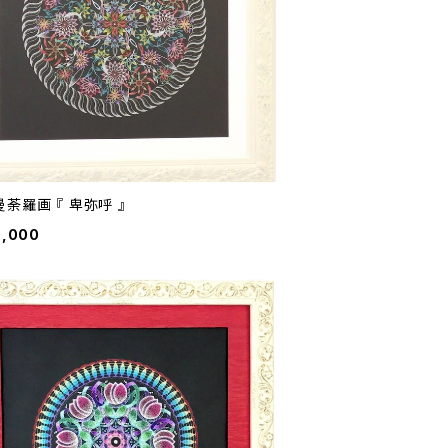
荼羅画 『 卑弥呼 』
0,000