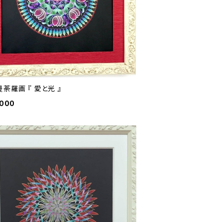
荼羅画 『 愛と光 』
,000