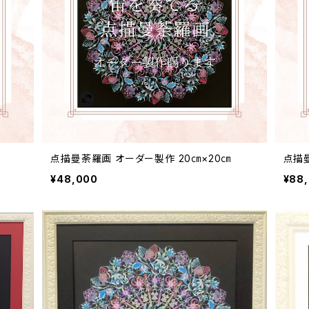
点描曼荼羅画 オーダー製作 20㎝×20㎝
点描
¥48,000
¥88