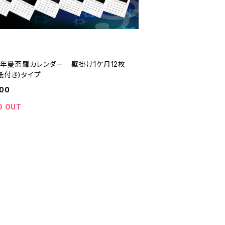
24年曼荼羅カレンダー 壁掛け1ケ月12枚
紙付き)タイプ
000
D OUT