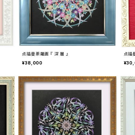
点描曼荼羅画 『 深 層 』
点描曼
¥38,000
¥30