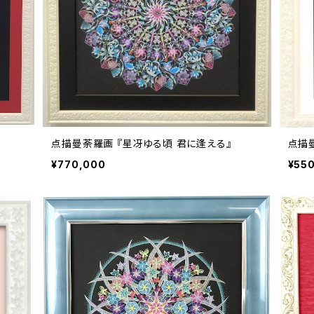
点描曼荼羅画 『星冴ゆる頃 君に逢える』
点描曼
¥770,000
¥55