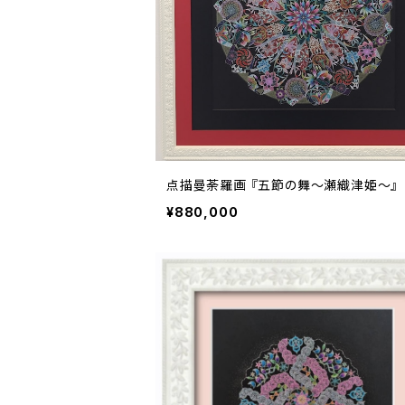
点描曼荼羅画 『五節の舞～瀬織津姫～』
¥880,000