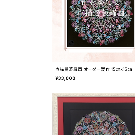
点描曼荼羅画 オーダー製作 15㎝×15㎝
¥33,000