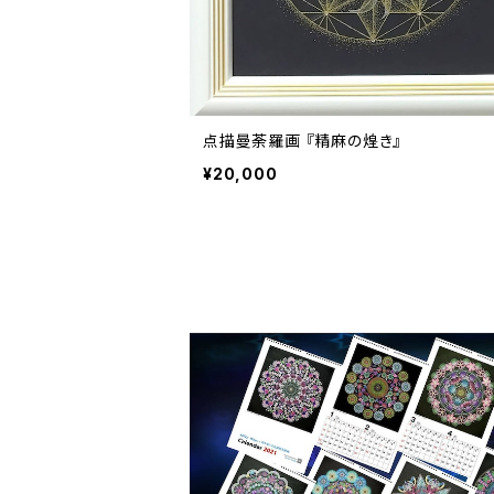
点描曼荼羅画 『精麻の煌き』
¥20,000