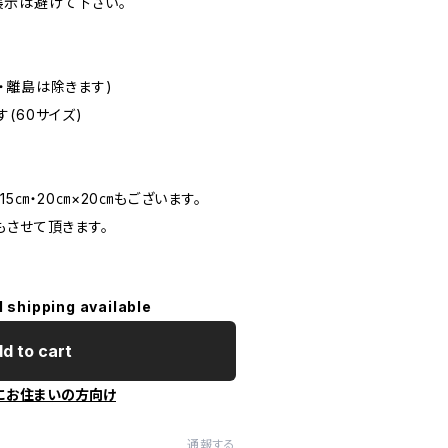
示は避けて下さい。
・離島は除きます)
(60サイズ)
5㎝・20㎝×20㎝もございます。
させて頂きます。
l shipping available
d to cart
にお住まいの方向け
通報する