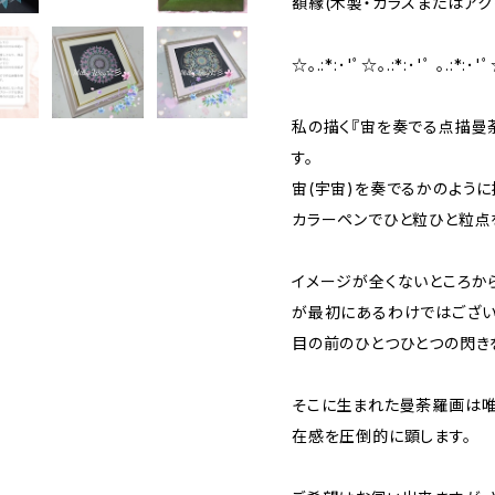
額縁(木製・ガラスまたはアク
☆｡.:*:･'ﾟ☆｡.:*:･'ﾟ ｡.:*:･
私の描く『宙を奏でる点描曼
す。
宙(宇宙)を奏でるかのように
カラーペンでひと粒ひと粒点
イメージが全くないところか
が最初にあるわけではござい
目の前のひとつひとつの閃き
そこに生まれた曼荼羅画は唯
在感を圧倒的に顕します。