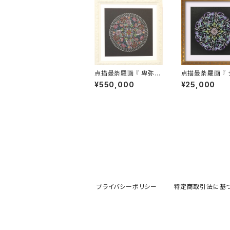
点描曼荼羅画 『 卑弥呼
点描曼荼羅画 『 
』
～ 君を忘れない 
¥550,000
¥25,000
プライバシーポリシー
特定商取引法に基