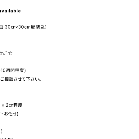
available
 30㎝×30㎝・額装込)
'ﾟ☆｡ﾟ☆
10週間程度)
ご相談させて下さい。
㎝ × 2㎝程度
・お任せ)
)