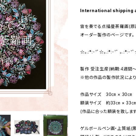
International shipping 
宙を奏でる点描曼荼羅画(原画
オーダー製作のページです。
☆｡.:*:･'ﾟ☆｡.:*:･'ﾟ ｡.:*:･
製作 受注生産(納期:4週間～
※他の作品の製作状況により
作品サイズ 30㎝ × 30㎝
額装サイズ 約33㎝ × 33
(作品に合った額装を致します
ゲルボールペン画・上質紙(黒