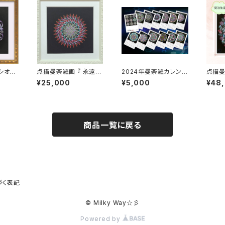
シオン
点描曼荼羅画 『 永遠
2024年曼荼羅カレンダ
点描曼
～ 』
～ Toujours ～ 』
ー 壁掛け1ケ月12枚
製作 
¥25,000
¥5,000
¥48
(+表紙付き)タイプ
商品一覧に戻る
づく表記
© Milky Way☆彡
Powered by