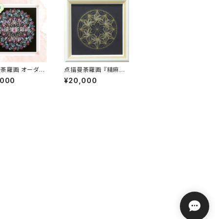
荼羅画 オーダー
点描曼荼羅画 『精麻の
20㎝×20㎝
煌き』
,000
¥20,000