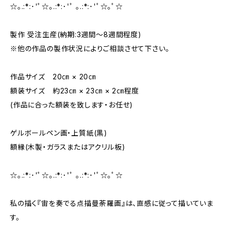
☆｡.:*:･'ﾟ☆｡.:*:･'ﾟ ｡.:*:･'ﾟ☆｡ﾟ☆
製作 受注生産(納期:3週間～8週間程度)
※他の作品の製作状況によりご相談させて下さい。
作品サイズ 20㎝ × 20㎝
額装サイズ 約23㎝ × 23㎝ × 2㎝程度
(作品に合った額装を致します・お任せ)
ゲルボールペン画・上質紙(黒)
額縁(木製・ガラスまたはアクリル板)
☆｡.:*:･'ﾟ☆｡.:*:･'ﾟ ｡.:*:･'ﾟ☆｡ﾟ☆
私の描く『宙を奏でる点描曼荼羅画』は、直感に従って描いていま
す。