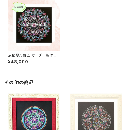
点描曼荼羅画 オーダー製作 20
㎝×20㎝
¥48,000
その他の商品