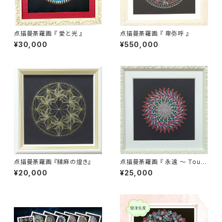
点描曼荼羅画 『 愛と光 』
点描曼荼羅画 『 卑弥呼 』
¥30,000
¥550,000
点描曼荼羅画 『精麻の煌き』
点描曼荼羅画 『 永遠 ～ Toujo
urs ～ 』
¥20,000
¥25,000