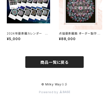
2024年曼荼羅カレンダー 壁
点描曼荼羅画 オーダー製作 30
掛け1ケ月12枚(+表紙付き)タイ
㎝×30㎝
¥5,000
¥88,000
プ
商品一覧に戻る
© Milky Way☆彡
Powered by