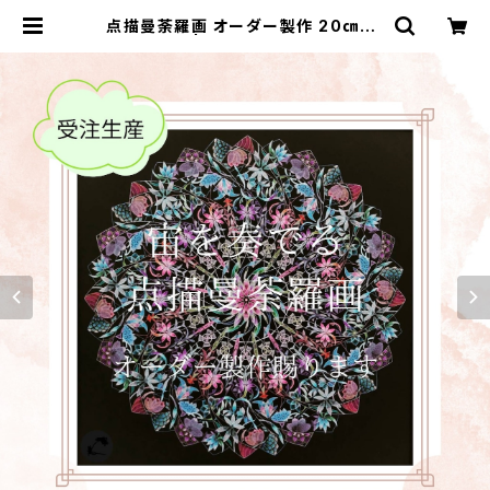
点描曼荼羅画 オーダー製作 20㎝×2
0㎝ | Milky Way☆彡