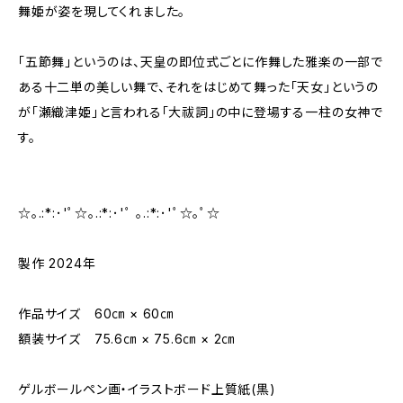
舞姫が姿を現してくれました。
「五節舞」というのは、天皇の即位式ごとに作舞した雅楽の一部で
ある十二単の美しい舞で、それをはじめて舞った「天女」というの
が「瀬織津姫」と言われる「大祓詞」の中に登場する一柱の女神で
す。
☆｡.:*:･'ﾟ☆｡.:*:･'ﾟ ｡.:*:･'ﾟ☆｡ﾟ☆
製作 2024年
作品サイズ 60㎝ × 60㎝
額装サイズ 75.6㎝ × 75.6㎝ × 2㎝
ゲルボールペン画・イラストボード上質紙(黒)