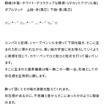
額縁(木製・ホワイト・デコラティブな模様・UVカットアクリル板)
ダブルマット 上段・赤(黒芯) 下段・黒(黒芯)
☆｡.:*:･'ﾟ☆｡.:*:･'ﾟ ｡.:*:･'ﾟ☆｡ﾟ☆
コンパスと定規、シャープペンシルを使って下図を描き、そこに生
まれた形に導かれながら、黒い紙の宇宙に光を降ろしていくよう
に直感を信じて、カラーペンでひと粒ひと粒点を打って描いてい
ます。
そこに生まれた曼荼羅画は唯一無二の一期一会、形魂としての
存在感を圧倒的に顕します。
飾って頂くとその場の波動を整えてくれます。
存在感があるのに、不思議と昔からそこにあったかのように馴染
みます。