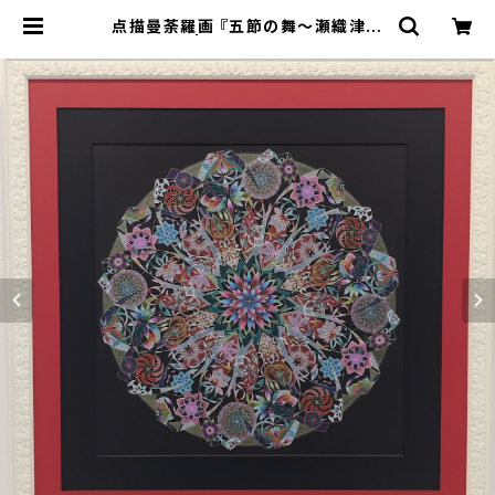
点描曼荼羅画 『五節の舞～瀬織津姫
～』 | Milky Way☆彡