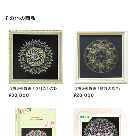
その他の商品
点描曼荼羅画 『 2月のひまわり
点描曼荼羅画 『精麻の煌き』
』
¥30,000
¥20,000