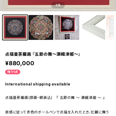
1
/5
点描曼荼羅画 『五節の舞～瀬織津姫～』
¥880,000
残り1点
International shipping available
点描曼荼羅画(原画・額装込) 『 五節の舞 ～ 瀬織津姫 ～ 』
直感に従って赤色のボールペンで点描を入れたとき、壮麗に舞う