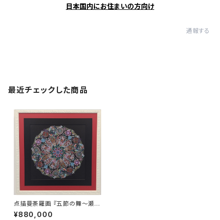
日本国内にお住まいの方向け
通報する
最近チェックした商品
点描曼荼羅画 『五節の舞～瀬織
津姫～』
¥880,000