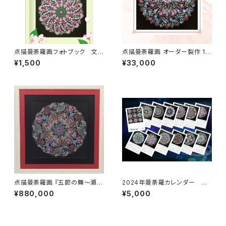
点描曼荼羅画フォトブック 文
点描曼荼羅画 オーダー製作 15
庫本サイズ
㎝×15㎝
¥1,500
¥33,000
点描曼荼羅画 『五節の舞～瀬織
2024年曼荼羅カレンダー 壁
津姫～』
掛け1ケ月12枚(+表紙付き)タイ
¥880,000
¥5,000
プ